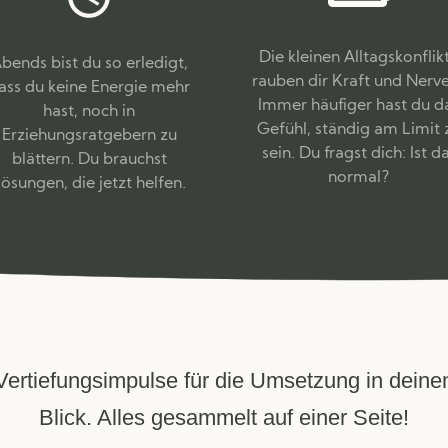
Die kleinen Alltagskonflik
bends bist du so erledigt,
rauben dir Kraft und Nerve
ass du keine Energie mehr
Immer häufiger hast du d
hast,
noch in
Gefühl, ständig am Limit 
Erziehungsratgebern zu
sein. Du fragst dich: Ist d
blättern. Du brauchst
normal?
ösungen, die jetzt helfen.
ertiefungsimpulse für die Umsetzung in deinen
Blick. Alles gesammelt auf einer Seite!