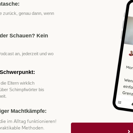
ntasche:
lse zurück, genau dann, wenn
oder Schauen? Kein
Podcast an, jederzeit und wo
.
 Schwerpunkt:
ie Eltern wirklich
 über Schimpfwörter bis
eit.
iger Machtkämpfe:
ie im Alltag funktionieren!
praktikable Methoden.