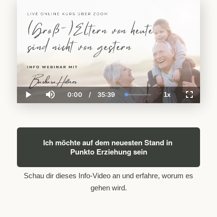
0:00
/
35:39
1x
Current
Duration
Loaded
:
Play
Mute
Playback
Fullscre
Time
0.00%
Rate
Ich möchte auf dem neuesten Stand in 
Punkto Erziehung sein
Schau dir dieses Info-Video an und erfahre, worum es
gehen wird.